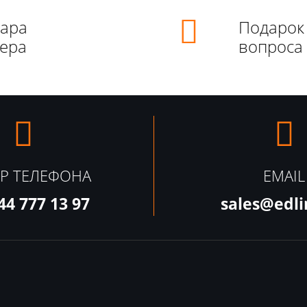
нара
Подарок
кера
вопроса
Р ТЕЛЕФОНА
EMAIL
44 777 13 97
sales@edli