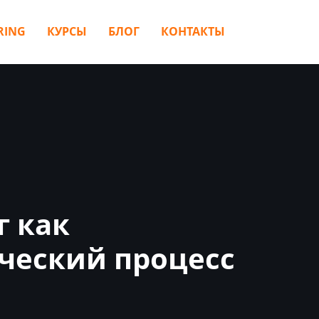
RING
КУРСЫ
БЛОГ
КОНТАКТЫ
г
как
ческий процесс