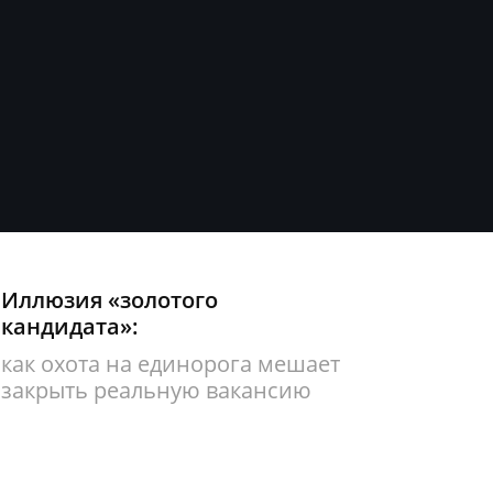
Иллюзия «золотого
кандидата»:
как охота на единорога мешает
закрыть реальную вакансию