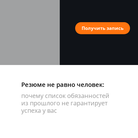
Получить запись
Резюме не равно человек:
почему список обязанностей
из прошлого не гарантирует
успеха у вас