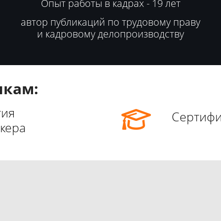
Опыт работы в кадрах - 19 лет
автор публикаций по трудовому праву
и кадровому делопроизводству
икам:
тия
Сертифи
кера